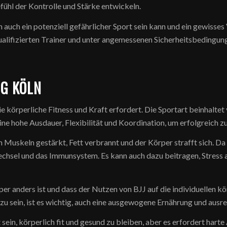
hl der Kontrolle und Stärke entwickeln.
 auch ein potenziell gefährlicher Sport sein kann und ein gewisses V
ualifizierten Trainer und unter angemessenen Sicherheitsbedingun
NG KÖLN
 die körperliche Fitness und Kraft erfordert. Die Sportart beinhal
ne hohe Ausdauer, Flexibilität und Koordination, um erfolgreich zu
Muskeln gestärkt, Fett verbrannt und der Körper strafft sich. Da 
echsel und das Immunsystem. Es kann auch dazu beitragen, Stress
rper anders ist und dass der Nutzen von BJJ auf die individuellen
zu sein, ist es wichtig, auch eine ausgewogene Ernährung und ausr
ein, körperlich fit und gesund zu bleiben, aber es erfordert hart