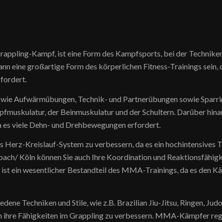
appling-Kampf, ist eine Form des Kampfsports, bei der Techniken
 eine großartige Form des körperlichen Fitness-Trainings sein, d
rfordert.
n wie Aufwärmübungen, Technik- und Partnerübungen sowie Sparri
fmuskulatur, der Beinmuskulatur und der Schultern. Darüber hinaus
a es viele Dehn- und Drehbewegungen erfordert.
 Herz-Kreislauf-System zu verbessern, da es ein hochintensives Tra
ch/ Köln können Sie auch Ihre Koordination und Reaktionsfähigkei
 ist ein wesentlicher Bestandteil des MMA-Trainings, da es den K
iedene Techniken und Stile, wie z.B. Brazilian Jiu-Jitsu, Ringen,
um ihre Fähigkeiten im Grappling zu verbessern. MMA-Kämpfer reg