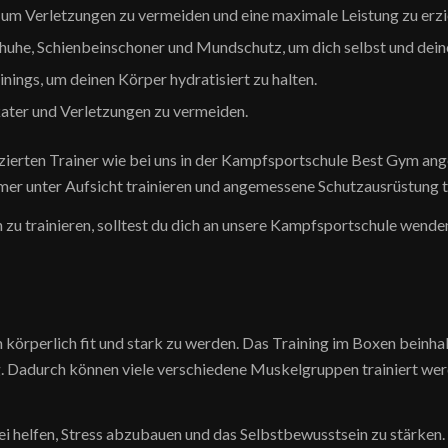
um Verletzungen zu vermeiden und eine maximale Leistung zu erzi
he, Schienbeinschoner und Mundschutz, um dich selbst und deine
ings, um deinen Körper hydratisiert zu halten.
ater und Verletzungen zu vermeiden.
fizierten Trainer wie bei uns in der Kampfsportschule Best Gym an
mer unter Aufsicht trainieren und angemessene Schutzausrüstung t
n zu trainieren, solltest du dich an unsere Kampfsportschule wen
 körperlich fit und stark zu werden. Das Training im Boxen beinha
. Dadurch können viele verschiedene Muskelgruppen trainiert werd
i helfen, Stress abzubauen und das Selbstbewusstsein zu stärken.