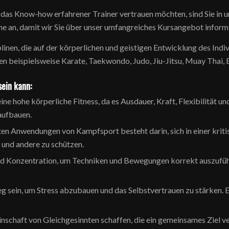
das Know-how erfahrener Trainer vertrauen möchten, sind Sie in 
rne an, damit wir Sie über unser umfangreiches Kursangebot inform
linen, die auf der körperlichen und geistigen Entwicklung des Ind
 beispielsweise Karate, Taekwondo, Judo, Jiu-Jitsu, Muay Thai, B
ein kann:
ne hohe körperliche Fitness, da es Ausdauer, Kraft, Flexibilität u
aufbauen.
sten Anwendungen von Kampfsport besteht darin, sich in einer kriti
t und andere zu schützen.
und Konzentration, um Techniken und Bewegungen korrekt auszuführe
 sein, um Stress abzubauen und das Selbstvertrauen zu stärken. E
chaft von Gleichgesinnten schaffen, die ein gemeinsames Ziel ve