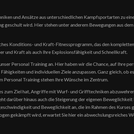
hniken und Ansätze aus unterschiedlichen Kampfsportarten zu eine
ng geschult wird. Hier stehen unter anderem Bewegungen aus dem 
iches Konditions- und Kraft-Fitnessprogramm, das den kompletten 
er und Kraft als auch Ihre Explosionsfähigkeit und Schnellkraft.
 unser Personal Training an. Hier haben wir die Chance, auf Ihre 
 Fähigkeiten und individuellen Ziele anzupassen. Ganz gleich, ob
m Personal Training stehen Ihre Wünsche im Zentrum.
 es zum Ziel hat, Angriffe mit Wurf- und Grifftechniken abzuweh
teht darüber hinaus auch die Steigerung der eigenen Beweglichkeit
schwindigkeit und Beweglichkeit an, die im Rahmen des Kurses ge
bogen gekämpft wird, erwartet Sie hier ein abwechslungsreiches 