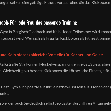
ngen setzen eine geistige Fitness voraus, ohne die das Kickboxen a
bach: Für jede Frau das passende Training
Gym in Bergisch Gladbach und Köln: Jeder Teilnehmer wird immer i
epasst wird. Wer sich als Frau für Kickboxen als Fitnesstraining i
nd Köln bietet zahlreiche Vorteile für Körper und Geist:
er Kalkstraße 39a können Muskelverspannungen gelöst, Stress abg
. Gleichzeitig verbessert Kickboxen die körperliche Fitness, stär
n Best Gym auch positiv auf Ihr Selbstbewusstsein aus. Neben der 
punkt.
werden auch Sie deutlich selbstbewusster durch Ihren Alltag geh