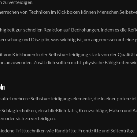
 zu verteidigen.
herrschen von Techniken im Kickboxen können Menschen Selbstvert
higkeit zur schnellen Reaktion auf Bedrohungen, indem es die Refl
rrschung und Disziplin, was wichtig ist, um angemessen auf eine ge
von Kickboxen in der Selbstverteidigung stark von der Qualität d
ation anzuwenden. Zusätzlich sollten nicht-physische Fähigkeiten 
ln
tet mehrere Selbstverteidigungselemente, die in einer potenziell 
e Schlagtechniken, einschließlich Jabs, Kreuzschläge, Haken und 
 oder sich zu verteidigen.
iedene Tritttechniken wie Rundtritte, Fronttritte und Seitenträge