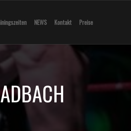
iningszeiten
NEWS
Kontakt
Preise
LADBACH