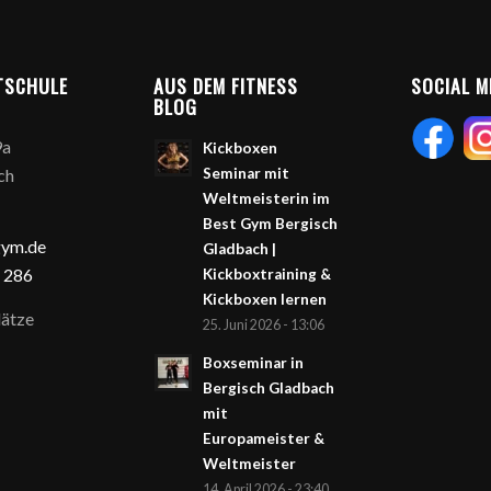
TSCHULE
AUS DEM FITNESS
SOCIAL M
BLOG
9a
Kickboxen
ch
Seminar mit
Weltmeisterin im
Best Gym Bergisch
gym.de
Gladbach |
 286
Kickboxtraining &
Kickboxen lernen
ätze
25. Juni 2026 - 13:06
Boxseminar in
Bergisch Gladbach
mit
Europameister &
Weltmeister
14. April 2026 - 23:40