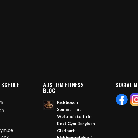
TSCHULE
AUS DEM FITNESS
SOCIAL M
BLOG
9a
Kickboxen
ch
Seminar mit
Weltmeisterin im
Best Gym Bergisch
gym.de
Gladbach |
 286
Kickboxtraining &