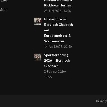
Kickboxen lernen
ätze
25. Juni 2026 - 13:06
Boxseminar in
Bergisch Gladbach
mit
Europameister &
Weltmeister
14. April 2026 - 23:40
Sportlerehrung
2026 in Bergisch
Gladbach
2. Februar 2026 -
15:56
Training