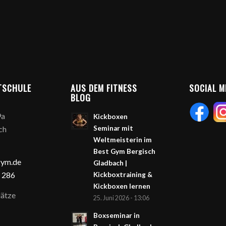
TSCHULE
AUS DEM FITNESS
SOCIAL M
BLOG
9a
Kickboxen
ch
Seminar mit
Weltmeisterin im
Best Gym Bergisch
gym.de
Gladbach |
 286
Kickboxtraining &
Kickboxen lernen
ätze
25. Juni 2026 - 13:06
Boxseminar in