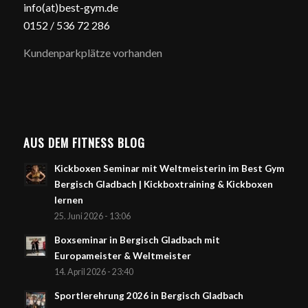
info(at)best-gym.de
0152 / 5
36 72 286
Kundenparkplätze vorhanden
AUS DEM FITNESS BLOG
Kickboxen Seminar mit Weltmeisterin im Best Gym
Bergisch Gladbach | Kickboxtraining & Kickboxen
lernen
25. Juni 2026 - 13:06
Boxseminar in Bergisch Gladbach mit
Europameister & Weltmeister
14. April 2026 - 23:40
Sportlerehrung 2026 in Bergisch Gladbach