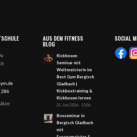
TSCHULE
AUS DEM FITNESS
SOCIAL M
BLOG
9a
Kickboxen
ch
Seminar mit
Weltmeisterin im
Best Gym Bergisch
gym.de
Gladbach |
 286
Kickboxtraining &
Kickboxen lernen
ätze
25. Juni 2026 - 13:06
Boxseminar in
Bergisch Gladbach
mit
Europameister &