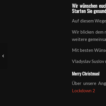
Wir wünschen euch
Starten Sie gesund
Auf diesem Wege 
Wir blicken dem 
weitere gemeinsa
Schließung der
Mit besten Wüns
Sportschule Best Gym
wegen Corona/ zweiter
Vladyslav Suslov
Lockdown
Merry Christmas!
Über unsere Ang
Lockdown 2