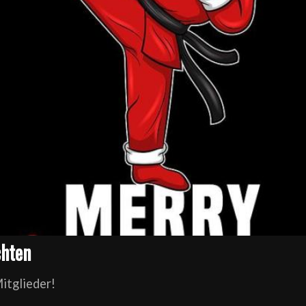
chten
itglieder!