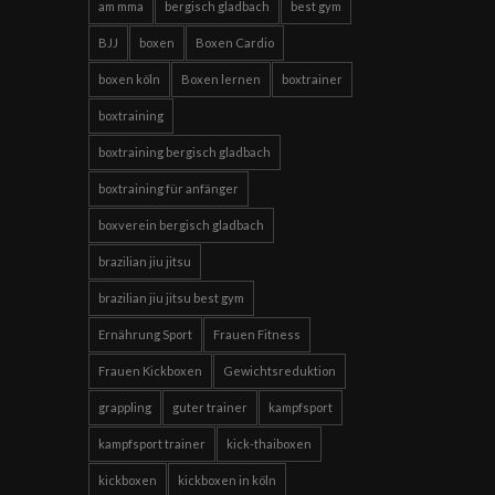
am mma
bergisch gladbach
best gym
BJJ
boxen
Boxen Cardio
boxen köln
Boxen lernen
boxtrainer
boxtraining
boxtraining bergisch gladbach
boxtraining für anfänger
boxverein bergisch gladbach
brazilian jiu jitsu
brazilian jiu jitsu best gym
Ernährung Sport
Frauen Fitness
Frauen Kickboxen
Gewichtsreduktion
grappling
guter trainer
kampfsport
kampfsport trainer
kick-thaiboxen
kickboxen
kickboxen in köln