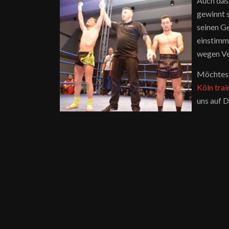
Auch das
gewinnt 
seinen G
einstimm
wegen Ver
Möchtest
Köln trai
uns auf D