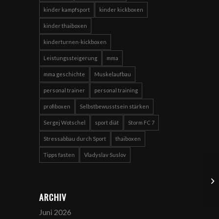
kinder kampfsport
kinder kickboxen
kinder thaiboxen
kinderturnen-kickboxen
Leistungssteigerung
mma
mma geschichte
Muskelaufbau
personal trainer
personal training
profiboxen
Selbstbewusstsein stärken
Sergej Wotschel
sport diät
Storm FC 7
Stressabbau durch Sport
thaiboxen
Tipps fasten
Vladyslav Suslov
ARCHIV
Juni 2026