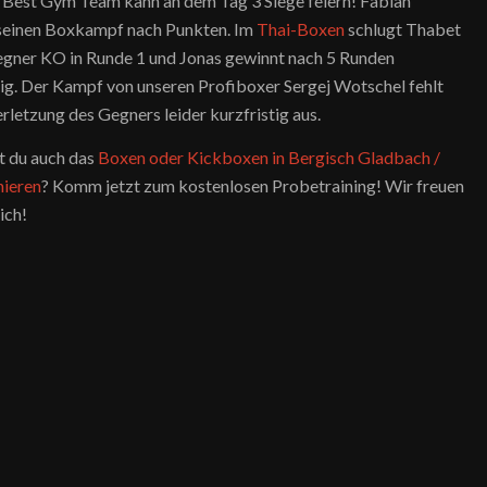
 Best Gym Team kann an dem Tag 3 Siege feiern! Fabian
seinen Boxkampf nach Punkten. Im
Thai-Boxen
schlugt Thabet
egner KO in Runde 1 und Jonas gewinnt nach 5 Runden
ig. Der Kampf von unseren Profiboxer Sergej Wotschel fehlt
letzung des Gegners leider kurzfristig aus.
 du auch das
Boxen oder Kickboxen in Bergisch Gladbach /
nieren
? Komm jetzt zum kostenlosen Probetraining! Wir freuen
ich!